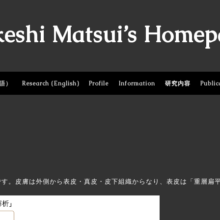
keshi Matsui’s Homep
語）
Research (English)
Profile
Information
研究内容
Public
す。皮膚は外側から表皮・真皮・皮下組織からなり、表皮は「重層扁平