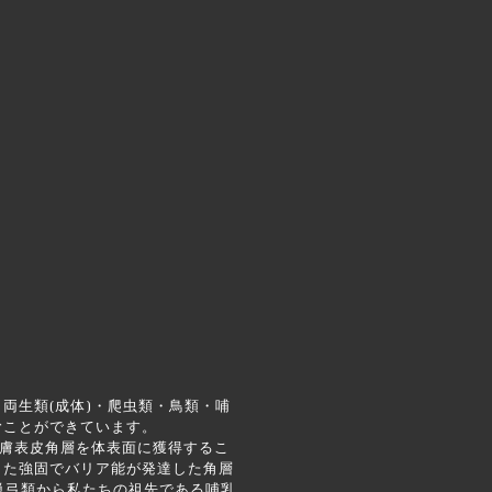
両生類(成体)・爬虫類・鳥類・哺
むことができています。
膚表皮角層を体表面に獲得するこ
した強固でバリア能が発達した角層
単弓類から私たちの祖先である哺乳