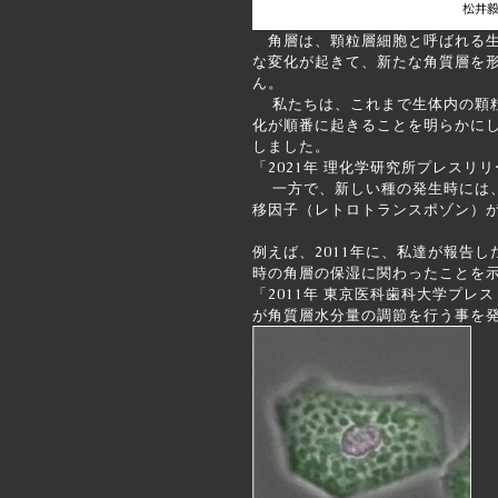
角層は、顆粒層細胞と呼ばれる生
な変化が起きて、新たな角質層を
ん。
私たちは、これまで生体内の顆粒
化が順番に起きることを明らかにし、
しました。
「
2021年 理化学研究所プレス
一方で、新しい種の発生時には、
移因子（レトロトランスポゾン）
例えば、2011年に、私達が報告
時の角層の保湿に関わったことを
「
2011年 東京医科歯科大学プ
が角質層水分量の調節を行う事を