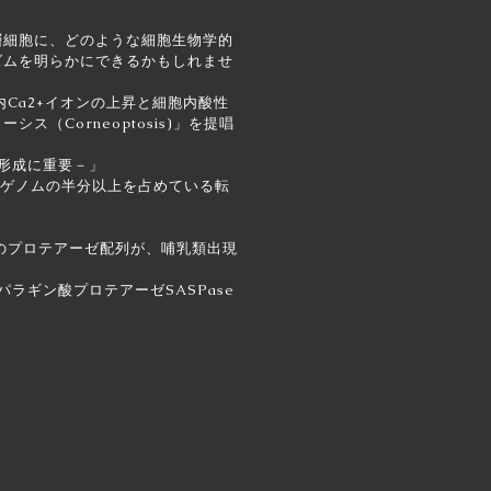
細胞に、どのような細胞生物学的
ズムを明らかにできるかもしれませ
a2+イオンの上昇と細胞内酸性
Corneoptosis)」を提唱
層形成に重要－
」
ゲノムの半分以上を占めている転
のプロテアーゼ配列が、哺乳類出現
ラギン酸プロテアーゼSASPase