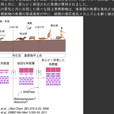
獲得と共に、柔らかく保湿された角層が獲得されました。
の変化と共に出現した様々な陸上脊椎動物は、体表面の角層を進化させ
脊椎動物の角層の形成過程の中に、細胞の適応進化メカニズムを解く鍵