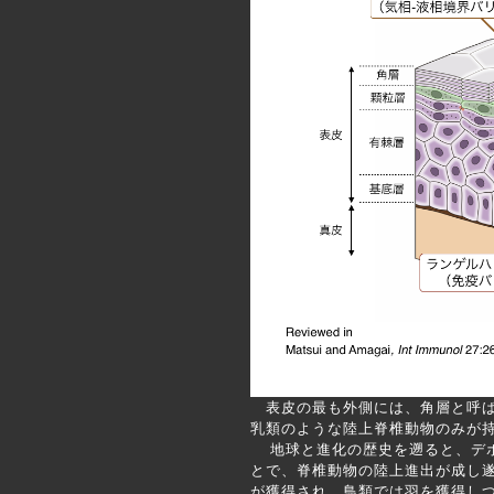
表皮の最も外側には、角層と呼ば
乳類のような陸上脊椎動物のみが
地球と進化の歴史を遡ると、デボ
とで、脊椎動物の陸上進出が成し
が獲得され、鳥類では羽を獲得しつ