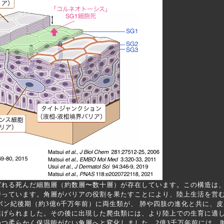
れる死んだ細胞層（約数層〜数十層）が存在しています。この構造は、
持っています。角層がバリアの役割を果たすことにより、陸上生活を営
ン紀後期（約3億6千万年前）に両生類が、 肺や四肢の進化と共に、皮
遂げられました。その後に出現した爬虫類には、より陸上での生育に適
つ柔らかく保湿能がない角層へと変化しました。2億3千万年前には、