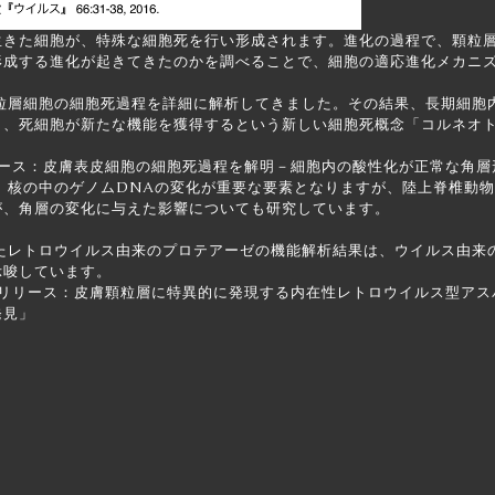
きた細胞が、特殊な細胞死を行い形成されます。進化の過程で、顆粒層
形成する進化が起きてきたのかを調べることで、細胞の適応進化メカニ
層細胞の細胞死過程を詳細に解析してきました。その結果、長期細胞内C
死細胞が新たな機能を獲得するという新しい細胞死概念「コルネオトーシス（
リリース：皮膚表皮細胞の細胞死過程を解明－細胞内の酸性化が正常な角
核の中のゲノムDNAの変化が重要な要素となりますが、陸上脊椎動物
が、角層の変化に与えた影響についても研究しています。
したレトロウイルス由来のプロテアーゼの機能解析結果は、ウイルス由来
示唆しています。
レスリリース：皮膚顆粒層に特異的に発現する内在性レトロウイルス型アスパ
発見
」